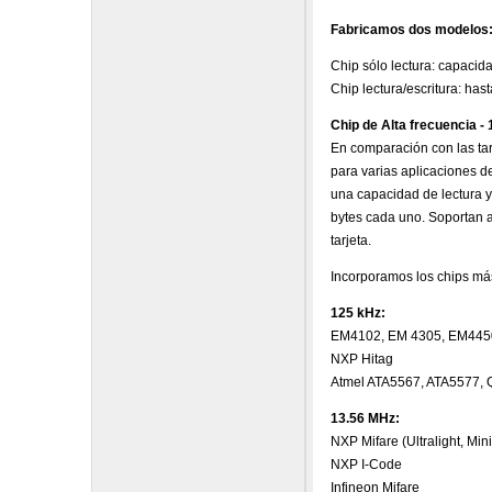
Fabricamos dos modelos
Chip sólo lectura: capacida
Chip lectura/escritura: has
Chip de Alta frecuencia - 
En comparación con las tarj
para varias aplicaciones d
una capacidad de lectura 
bytes cada uno. Soportan a
tarjeta.
Incorporamos los chips más
125 kHz:
EM4102, EM 4305, EM445
NXP Hitag
Atmel ATA5567, ATA5577, 
13.56 MHz:
NXP Mifare (Ultralight, Mini
NXP I-Code
Infineon Mifare