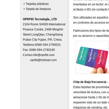
> Tarjetas plásticas
insertadas en un lector: el 
> Tarjeta de limpieza
al titular (=ID) sin contacto
Son utilizadas en aquellos
OPRFID Tecnología., LTD
en controles de accesos en
2104 Room SANDI International
Finance Centre, 249# MingXin
Fabricamos dos tipos de ta
Street LongQiao, ChengXiang
por su alcance y capacida
Putian City Fujian, P.R, China.
Teléfono:0086-594-2790031
Fax: 0086-594-2790185
Correo:
info@oprfid.com
oprfid@hotmail.com
Chip de Baja frecuencia -
Estas tarjetas de proximid
velocidad de lectura, con 
almacenar hasta 1 Kb de inf
requieren más de un dato c
máquinas de vending, etc.