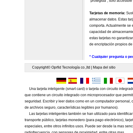
"protegida", solo accesible 
Tarjetas de memoria:
Sust
almacenar datos. Estas tarj
comporta. Actualmente se e
capacidad de almacenamient
estas tarjetas no garantiza
de encriptación propios de 
* Cualquier pregunta o pe
Copyright© Oprfid Tecnología co.,ltd |
Mapa del sitio
Una tarjeta inteligente (smart card) o tarjeta con circuito integra
que contiene un circuito integrado con microprocesador que permi
seguridad. Escribir y leer datos como en un computador personal, c
de archivos seguro, características legibles por humanos).
Las tarjetas inteligentes también se han utilizado para identificar
transporte público, tarjetas monedero (para pago electrónico), tarje
especiales, entre otros infinitos usos. Puede ser desde la mas sen
radiofrecuencia, con sensores de proximidad, entre otras mas.