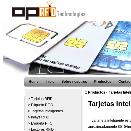
Home
Inicio
Sobre nosotros
Productos
Contact
-
:: Productos
Tarjetas Inte
> Tarjetas RFID
Tarjetas Inte
> Etiqueta RFID
> Tarjetas Inteligentes
> Inlays RFID
La tarjeta inteligente es
> Etiqueta NFC
aproximadamente 85´ 54mm.
> Lectores RFID