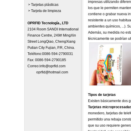
impresas utilizando difere
> Tarjetas plásticas
los que le permiten manten
> Tarjeta de limpieza
contiene o grabar nueva in
resistente a un uso habitu
OPRFID Tecnología., LTD
ambientes químicos, ...). 
2104 Room SANDI International
Además, su medida no está 
Finance Centre, 249# MingXin
técnicamente se podrían uti
Street LongQiao, ChengXiang
Putian City Fujian, P.R, China.
Teléfono:0086-594-2790031
Fax: 0086-594-2790185
Correo:
info@oprfid.com
oprfid@hotmail.com
Tipos de tarjetas
Existen básicamente dos gr
Tarjetas microprocesada
monedero, tarjetas de telef
permitido una rebaja cons
que su uso requiere gener