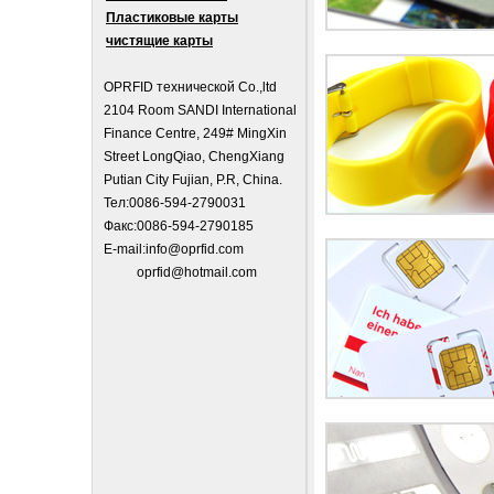
Пластиковые карты
чистящие карты
OPRFID технической Co.,ltd
2104 Room SANDI International
Finance Centre, 249# MingXin
Street LongQiao, ChengXiang
Putian City Fujian, P.R, China.
Тел:0086-594-2790031
Факс:0086-594-2790185
E-mail:
info@oprfid.com
oprfid@hotmail.com