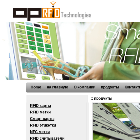
Home
на главную
О компании
продукты
Контакт
:: продукты
RFID карты
RFID метки
Смарт-карты
RFID этикетки
NFC метки
RFID считыватели