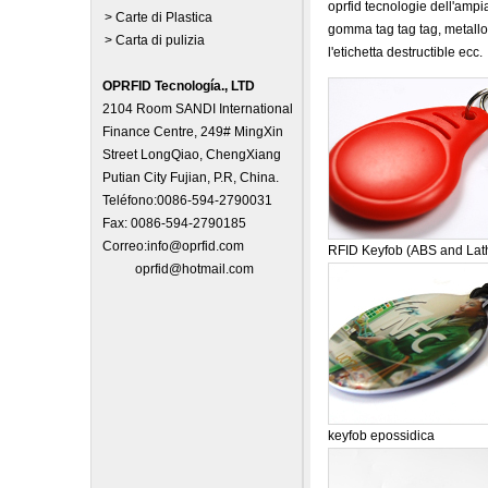
oprfid tecnologie dell'ampia
> Carte di Plastica
gomma tag tag tag, metallo,
> Carta di pulizia
l'etichetta destructible ecc.
OPRFID Tecnología., LTD
2104 Room SANDI International
Finance Centre, 249# MingXin
Street LongQiao, ChengXiang
Putian City Fujian, P.R, China.
Teléfono:0086-594-2790031
Fax: 0086-594-2790185
Correo:
info@oprfid.com
RFID Keyfob (ABS and Lat
oprfid@hotmail.com
keyfob epossidica